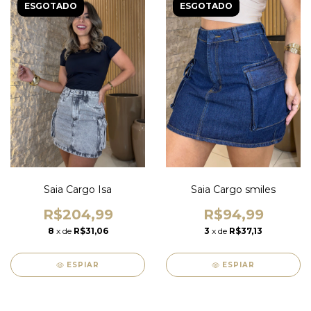
ESGOTADO
ESGOTADO
Saia Cargo Isa
Saia Cargo smiles
R$204,99
R$94,99
8
x de
R$31,06
3
x de
R$37,13
ESPIAR
ESPIAR