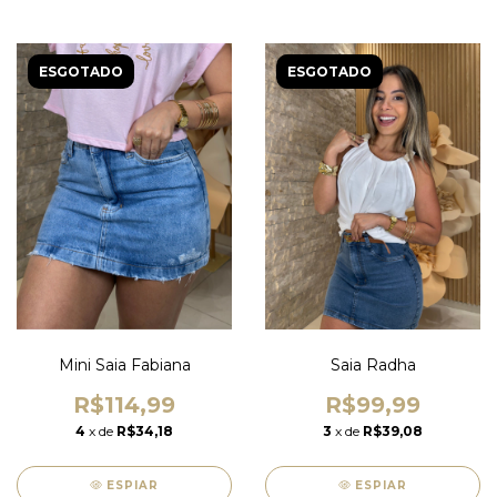
ESGOTADO
ESGOTADO
Mini Saia Fabiana
Saia Radha
R$114,99
R$99,99
4
x de
R$34,18
3
x de
R$39,08
ESPIAR
ESPIAR