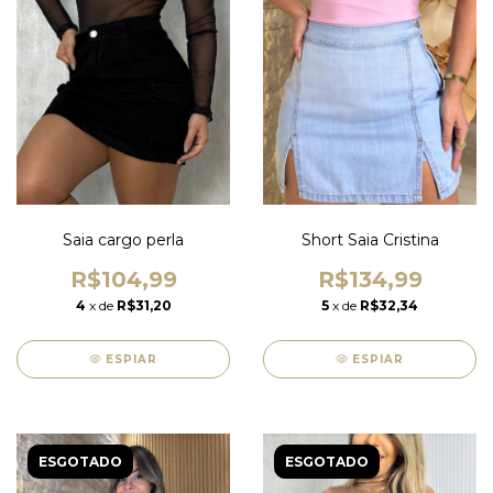
Saia cargo perla
Short Saia Cristina
R$104,99
R$134,99
4
x de
R$31,20
5
x de
R$32,34
ESPIAR
ESPIAR
ESGOTADO
ESGOTADO