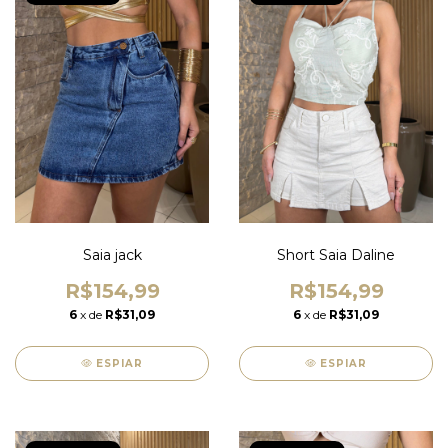
Saia jack
Short Saia Daline
R$154,99
R$154,99
6
x de
R$31,09
6
x de
R$31,09
ESPIAR
ESPIAR