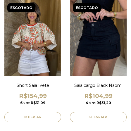
ESGOTADO
ESGOTADO
Short Saia Ivete
Saia cargo Black Naomi
R$154,99
R$104,99
6
x de
R$31,09
4
x de
R$31,20
ESPIAR
ESPIAR