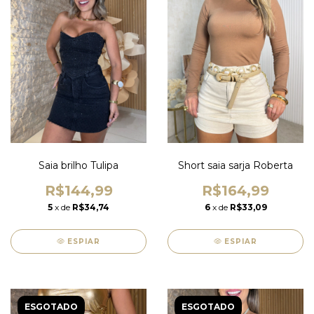
Saia brilho Tulipa
Short saia sarja Roberta
R$144,99
R$164,99
5
x de
R$34,74
6
x de
R$33,09
ESPIAR
ESPIAR
ESGOTADO
ESGOTADO