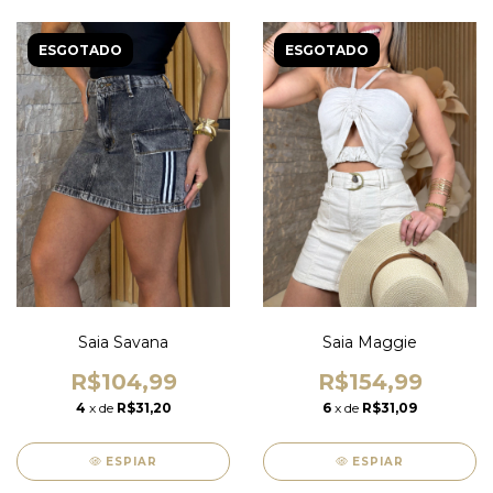
ESGOTADO
ESGOTADO
Saia Savana
Saia Maggie
R$104,99
R$154,99
4
x de
R$31,20
6
x de
R$31,09
ESPIAR
ESPIAR